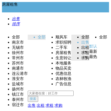
房屋租售
出售
排序
全部
全部
顺风车
全部
全部
南京市
求职招聘
出售
默认
无锡市
二手车
出租
最新
徐州市
房屋租售
求租
最热
常州市
生意转让
求购
苏州市
本地服务
南通市
物品买卖
连云港市
优惠信息
淮安市
农林牧渔
盐城市
广告信息
扬州市
镇江市
搜索
泰州市
宿迁市
出售
出租
求租
求购