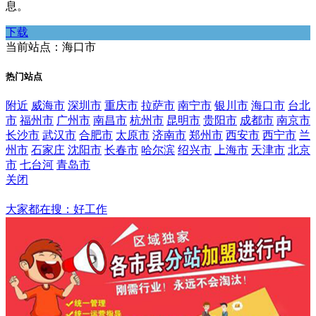
息。
下载
当前站点：海口市
热门站点
附近
威海市
深圳市
重庆市
拉萨市
南宁市
银川市
海口市
台北
市
福州市
广州市
南昌市
杭州市
昆明市
贵阳市
成都市
南京市
长沙市
武汉市
合肥市
太原市
济南市
郑州市
西安市
西宁市
兰
州市
石家庄
沈阳市
长春市
哈尔滨
绍兴市
上海市
天津市
北京
市
七台河
青岛市
关闭
海口市
大家都在搜：好工作