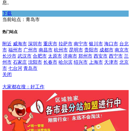
息。
下载
当前站点：青岛市
热门站点
附近
威海市
深圳市
重庆市
拉萨市
南宁市
银川市
海口市
台北
市
福州市
广州市
南昌市
杭州市
昆明市
贵阳市
成都市
南京市
长沙市
武汉市
合肥市
太原市
济南市
郑州市
西安市
西宁市
兰
州市
石家庄
沈阳市
长春市
哈尔滨
绍兴市
上海市
天津市
北京
市
七台河
青岛市
关闭
青岛市
大家都在搜：好工作