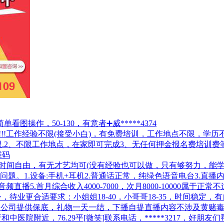
图操作，50-130，有意者➕威*****4374
!!工作经验不限(接受小白)，有免费培训，工作地点不限，学历不限
，男女不限.2、不限工作地点，在家即可完成3、无任何押金报名费
维码
，时间自由，有无才艺均可(没有经验也可以做，只有够努力，能
。1.设备:手机+耳机2.普通话正常，纯绿色语音电台3.直播
播5.首月综合收入4000-7000，次月8000-10000属于
业更合适要求：小姐姐18-40，小哥哥18-35，时间稳定，有自
下播自提公司提供保底，礼物一天一结，下播自提直播内容不涉及黄
附近，76.29平[微笑]联系电话，*****3217，好朋友们帮忙