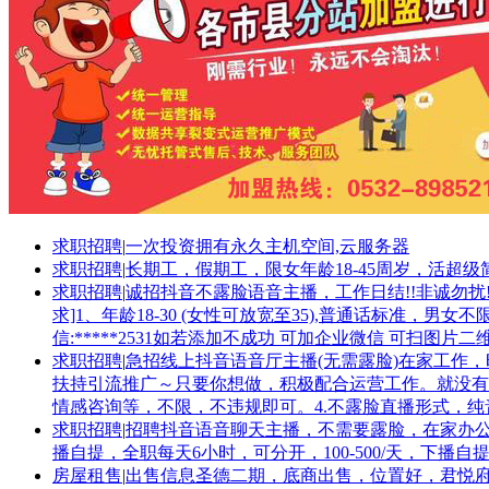
求职招聘
|
一次投资拥有永久主机空间,云服务器
求职招聘
|
长期工，假期工，限女年龄18-45周岁，活超级简单看
求职招聘
|
诚招抖音不露脸语音主播，工作日结!!非诚勿扰!
求]1、年龄18-30 (女性可放宽至35),普通话标准
信:*****2531如若添加不成功 可加企业微信 可扫图片二
求职招聘
|
急招线上抖音语音厅主播(无需露脸)在家工作
扶持引流推广～只要你想做，积极配合运营工作。就没有问题
情感咨询等，不限，不违规即可。4.不露脸直播形式，纯音频直
求职招聘
|
招聘抖音语音聊天主播，不需要露脸，在家办公，待
播自提，全职每天6小时，可分开，100-500/天，
房屋租售
|
出售信息圣德二期，底商出售，位置好，君悦府和中医院