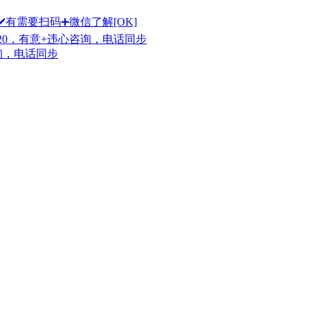
有需要扫码➕微信了解[OK]
20，有意+违心咨询，电话同步
询，电话同步