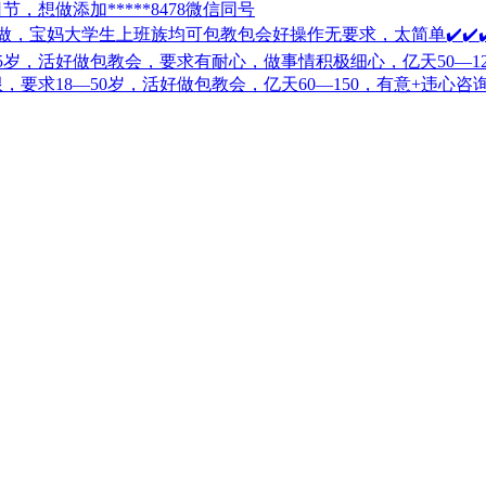
想做添加*****8478微信同号
，宝妈大学生上班族均可包教包会好操作无要求，太简单✔️✔️✔️
5岁，活好做包教会，要求有耐心，做事情积极细心，亿天50—1
要求18—50岁，活好做包教会，亿天60—150，有意+违心咨