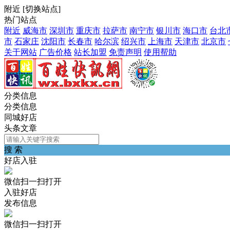
附近
[
切换站点
]
热门站点
附近
威海市
深圳市
重庆市
拉萨市
南宁市
银川市
海口市
台北
市
石家庄
沈阳市
长春市
哈尔滨
绍兴市
上海市
天津市
北京市
关于网站
广告价格
站长加盟
免责声明
使用帮助
分类信息
分类信息
同城好店
头条文章
搜 索
好店入驻
微信扫一扫打开
入驻好店
发布信息
微信扫一扫打开