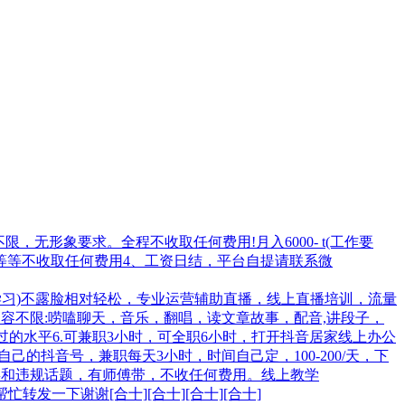
，无形象要求。全程不收取任何费用!月入6000- t(工作要
培训费等等不收取任何费用4、工资日结，平台自提请联系微
学习)不露脸相对轻松，专业运营辅助直播，线上直播培训，流量
内容不限:唠嗑聊天，音乐，翻唱，读文章故事，配音,讲段子，
正常不过的水平6.可兼职3小时，可全职6小时，打开抖音居家线上办公
己的抖音号，兼职每天3小时，时间自己定，100-200/天，下
赌毒和违规话题，有师傅带，不收任何费用。线上教学
转发一下谢谢[合十][合十][合十][合十]