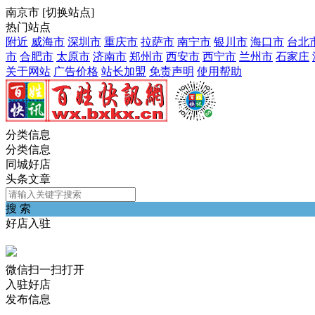
南京市
[
切换站点
]
热门站点
附近
威海市
深圳市
重庆市
拉萨市
南宁市
银川市
海口市
台北
市
合肥市
太原市
济南市
郑州市
西安市
西宁市
兰州市
石家庄
关于网站
广告价格
站长加盟
免责声明
使用帮助
分类信息
分类信息
同城好店
头条文章
搜 索
好店入驻
微信扫一扫打开
入驻好店
发布信息