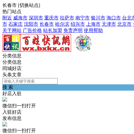
长春市
[
切换站点
]
热门站点
附近
威海市
深圳市
重庆市
拉萨市
南宁市
银川市
海口市
台北
市
石家庄
沈阳市
长春市
哈尔滨
绍兴市
上海市
天津市
北京市
关于网站
广告价格
站长加盟
免责声明
使用帮助
分类信息
分类信息
同城好店
头条文章
搜 索
好店入驻
微信扫一扫打开
入驻好店
发布信息
微信扫一扫打开