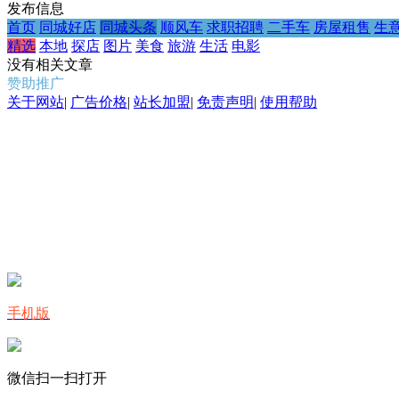
发布信息
首页
同城好店
同城头条
顺风车
求职招聘
二手车
房屋租售
生
精选
本地
探店
图片
美食
旅游
生活
电影
没有相关文章
赞助推广
关于网站
|
广告价格
|
站长加盟
|
免责声明
|
使用帮助
手机版
微信扫一扫打开