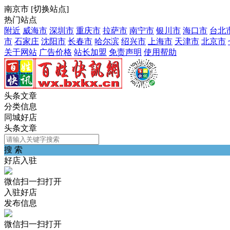
南京市
[
切换站点
]
热门站点
附近
威海市
深圳市
重庆市
拉萨市
南宁市
银川市
海口市
台北
市
石家庄
沈阳市
长春市
哈尔滨
绍兴市
上海市
天津市
北京市
关于网站
广告价格
站长加盟
免责声明
使用帮助
头条文章
分类信息
同城好店
头条文章
搜 索
好店入驻
微信扫一扫打开
入驻好店
发布信息
微信扫一扫打开