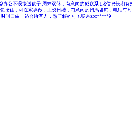
 在嫁办公不误接送孩子 周末双休，有意向的威联系 (此信息长期有效
0不包吃住，可在家操做，工资日结，有意向的扫馬咨询，电话有
间自由，适合所有人，想了解的可以联系zbc*****9