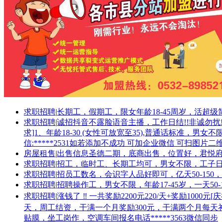
求职招聘
|
长期工，假期工，限女年龄18-45周岁，活超级简单看
求职招聘
|
诚招抖音不露脸语音主播，工作日结!!非诚勿扰!
求]1、年龄18-30 (女性可放宽至35),普通话标准
信:*****2531如若添加不成功 可加企业微信 可扫图片二
房屋租售
|
出售信息圣德二期，底商出售，位置好，君悦府和中医院
求职招聘
|
招工，临时工、长期工均可，男女不限，工子日节，
求职招聘
|
招员工数名，会识字人品好即可，亿天50-150，
求职招聘
|
招聘操作工，男女不限，年龄17-45岁，一天50
求职招聘
|
‮钱涨‬了 ‼️ 一‮奖共‬励2200元220/天+奖励1000元[庆祝] [庆祝]霸‮云州‬谷面试面试[庆祝][庆祝][庆祝][庆祝]（可‮视以‬频面试）1⃣️‮要岗‬位求：18-39周岁，男女不限2⃣️‮资薪‬待遇：200元/
天，周‮结工‬资，干满一‮月个‬奖励300元，干满‮个两‬月每天补20元（220/天)一直‮职在‬一直补，干满‮个两‬月还额‮在外‬奖励700元。‮提供‬住宿，‮境环‬优越！3⃣️‮内工‬作容：‮责负‬手屏‮幕机‬的质检、
贴膜，坐‮岗工‬作，空调车间报名电话*****3563微‮同信‬步