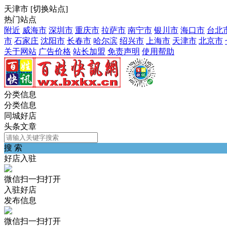
天津市
[
切换站点
]
热门站点
附近
威海市
深圳市
重庆市
拉萨市
南宁市
银川市
海口市
台北
市
石家庄
沈阳市
长春市
哈尔滨
绍兴市
上海市
天津市
北京市
关于网站
广告价格
站长加盟
免责声明
使用帮助
分类信息
分类信息
同城好店
头条文章
搜 索
好店入驻
微信扫一扫打开
入驻好店
发布信息
微信扫一扫打开