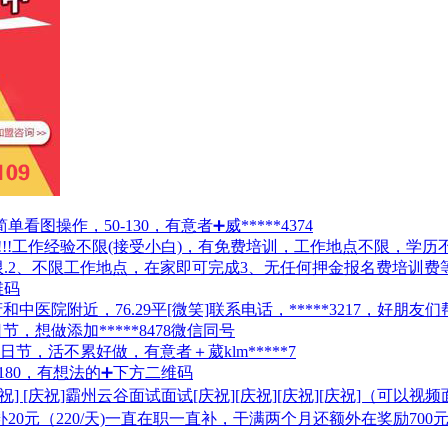
图操作，50-130，有意者➕威*****4374
!!工作经验不限(接受小白)，有免费培训，工作地点不限，学历不限
，男女不限.2、不限工作地点，在家即可完成3、无任何押金报名费
维码
附近，76.29平[微笑]联系电话，*****3217，好朋友们帮忙
想做添加*****8478微信同号
日节，活不累好做，有意者＋葳klm*****7
-180，有想法的➕下方二维码