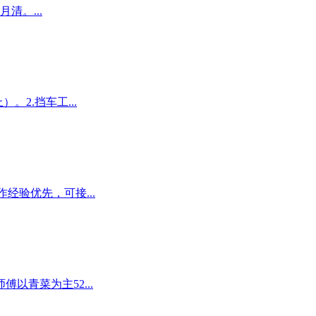
清。...
）。2.挡车工...
经验优先，可接...
以青菜为主52...