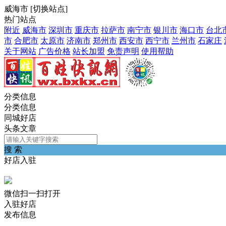
威海市
[
切换站点
]
热门站点
附近
威海市
深圳市
重庆市
拉萨市
南宁市
银川市
海口市
台北
市
合肥市
太原市
济南市
郑州市
西安市
西宁市
兰州市
石家庄
关于网站
广告价格
站长加盟
免责声明
使用帮助
分类信息
分类信息
同城好店
头条文章
搜 索
好店入驻
微信扫一扫打开
入驻好店
发布信息