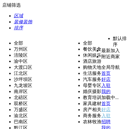
店铺筛选
区域
装修装饰
排序
默认排
全部
全部
序
万州区
餐饮美食
最新加入
涪陵区
休闲娱乐
附近商家
渝中区
酒店旅游
大渡口区
购物天地
全局导航
江北区
生活服务
首页
沙坪坝区
汽车服务
好店
九龙坡区
母婴专区
入驻
南岸区
婚庆摄影
我的
北碚区
教育培训
加载中...
双桥区
家具建材
首页
万盛区
房产相关
好店
渝北区
商务服务
入驻
巴南区
农林牧渔
招聘
黔江区
我的