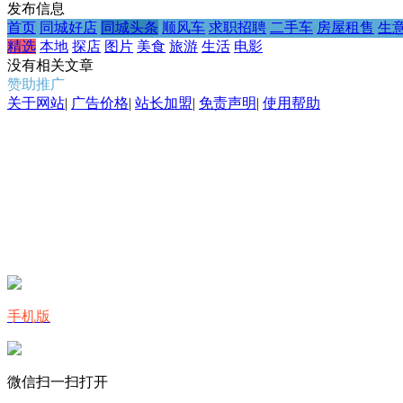
发布信息
首页
同城好店
同城头条
顺风车
求职招聘
二手车
房屋租售
生
精选
本地
探店
图片
美食
旅游
生活
电影
没有相关文章
赞助推广
关于网站
|
广告价格
|
站长加盟
|
免责声明
|
使用帮助
手机版
微信扫一扫打开