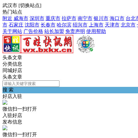
武汉市
[
切换站点
]
热门站点
附近
威海市
深圳市
重庆市
拉萨市
南宁市
银川市
海口市
台北
市
石家庄
沈阳市
长春市
哈尔滨
绍兴市
上海市
天津市
北京市
关于网站
广告价格
站长加盟
免责声明
使用帮助
头条文章
分类信息
同城好店
头条文章
搜 索
好店入驻
微信扫一扫打开
入驻好店
发布信息
微信扫一扫打开