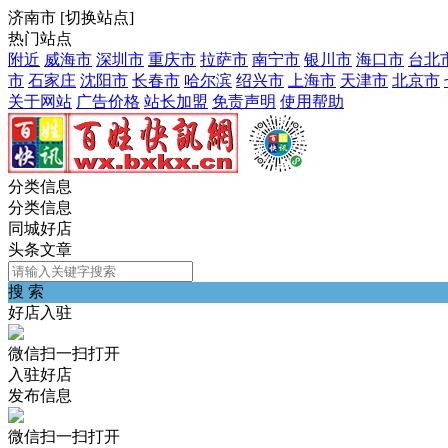
济南市
[
切换站点
]
热门站点
附近
威海市
深圳市
重庆市
拉萨市
南宁市
银川市
海口市
台北
市
石家庄
沈阳市
长春市
哈尔滨
绍兴市
上海市
天津市
北京市
关于网站
广告价格
站长加盟
免责声明
使用帮助
分类信息
分类信息
同城好店
头条文章
搜 索
好店入驻
微信扫一扫打开
入驻好店
发布信息
微信扫一扫打开