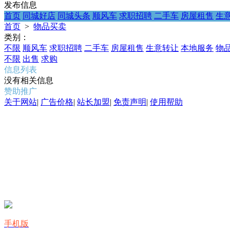
发布信息
首页
同城好店
同城头条
顺风车
求职招聘
二手车
房屋租售
生
首页
>
物品买卖
类别：
不限
顺风车
求职招聘
二手车
房屋租售
生意转让
本地服务
物
不限
出售
求购
信息列表
没有相关信息
赞助推广
关于网站
|
广告价格
|
站长加盟
|
免责声明
|
使用帮助
手机版