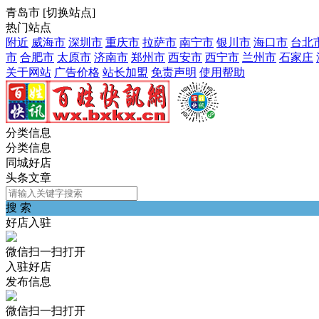
青岛市
[
切换站点
]
热门站点
附近
威海市
深圳市
重庆市
拉萨市
南宁市
银川市
海口市
台北
市
合肥市
太原市
济南市
郑州市
西安市
西宁市
兰州市
石家庄
关于网站
广告价格
站长加盟
免责声明
使用帮助
分类信息
分类信息
同城好店
头条文章
搜 索
好店入驻
微信扫一扫打开
入驻好店
发布信息
微信扫一扫打开