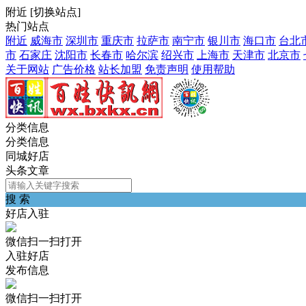
附近
[
切换站点
]
热门站点
附近
威海市
深圳市
重庆市
拉萨市
南宁市
银川市
海口市
台北
市
石家庄
沈阳市
长春市
哈尔滨
绍兴市
上海市
天津市
北京市
关于网站
广告价格
站长加盟
免责声明
使用帮助
分类信息
分类信息
同城好店
头条文章
搜 索
好店入驻
微信扫一扫打开
入驻好店
发布信息
微信扫一扫打开