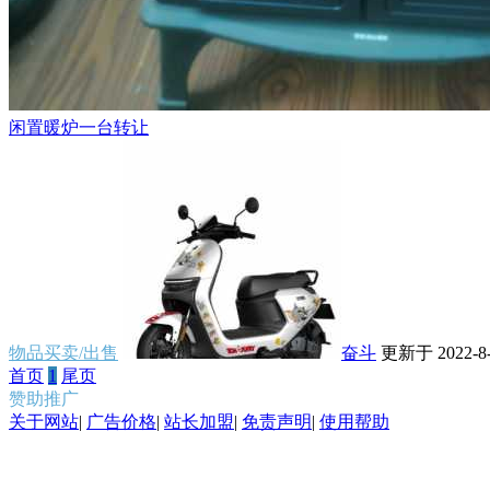
闲置暖炉一台转让
物品买卖/出售
奋斗
更新于 2022-8-9
首页
1
尾页
赞助推广
关于网站
|
广告价格
|
站长加盟
|
免责声明
|
使用帮助