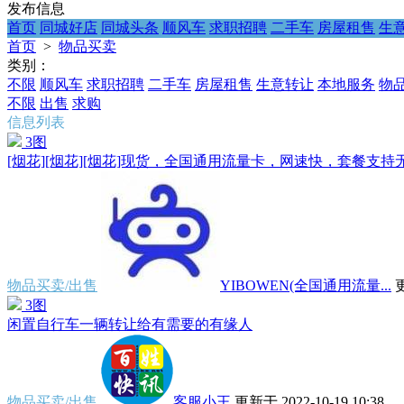
发布信息
首页
同城好店
同城头条
顺风车
求职招聘
二手车
房屋租售
生
首页
>
物品买卖
类别：
不限
顺风车
求职招聘
二手车
房屋租售
生意转让
本地服务
物
不限
出售
求购
信息列表
3图
[烟花][烟花][烟花]现货，全国通用流量卡，网速快，套餐支持无
物品买卖/出售
YIBOWEN(全国通用流量...
更
3图
闲置自行车一辆转让给有需要的有缘人
物品买卖/出售
客服小王
更新于 2022-10-19 10:38